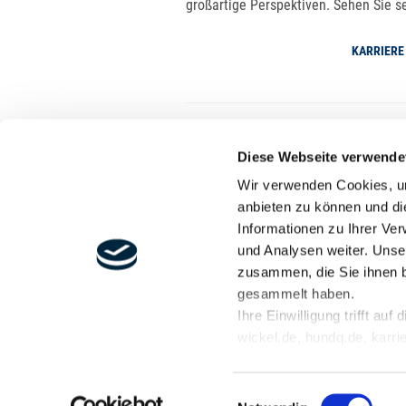
großartige Perspektiven. Sehen Sie se
KARRIERE
Diese Webseite verwende
Wir verwenden Cookies, um
anbieten zu können und di
Informationen zu Ihrer Ve
und Analysen weiter. Unse
zusammen, die Sie ihnen b
LMR Drilling GmbH
gesammelt haben.
Ammerländer Heerstraße 368 · 26129
Ihre Einwilligung trifft au
Telefon:
+49 441 97191-0
·
info@lmr-d
wickel.de, hundq.de, karrie
wasserbau.de, rmt-anlagen
Einwilligungsauswahl