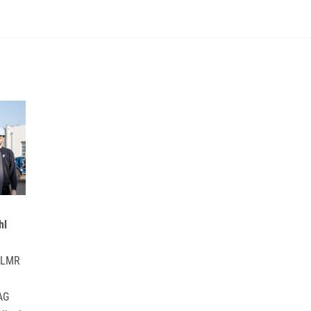
hl
: LMR
AG