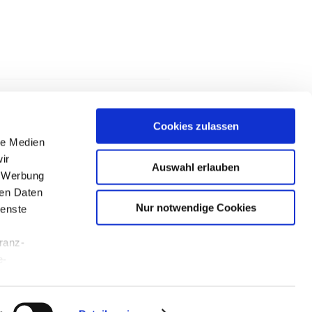
Cookies zulassen
le Medien
ir
Auswahl erlauben
, Werbung
ren Daten
Nur notwendige Cookies
ienste
franz-
e-
hutz
Cookie-Einstellungen