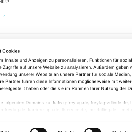
lbst!
t Cookies
Unternehmensgruppe LUDWIG FREYTAG
 Inhalte und Anzeigen zu personalisieren, Funktionen für sozia
e Zugriffe auf unsere Website zu analysieren. Außerdem geben w
rwendung unserer Website an unsere Partner für soziale Medien
re Partner führen diese Informationen möglicherweise mit weite
ereitgestellt haben oder die sie im Rahmen Ihrer Nutzung der D
 Oldenburg
f die folgenden Domains zu: ludwig-freytag.de, freytag-vdlinde.de, 
rilling.de
refreytag.de, karriere-bpn.de, lfservice.de, lmr-drilling.de, mett
bau.de, stehmeyer-berlin.de, tagu.de, rakw.de
Impressum
Meldestelle
Datensc