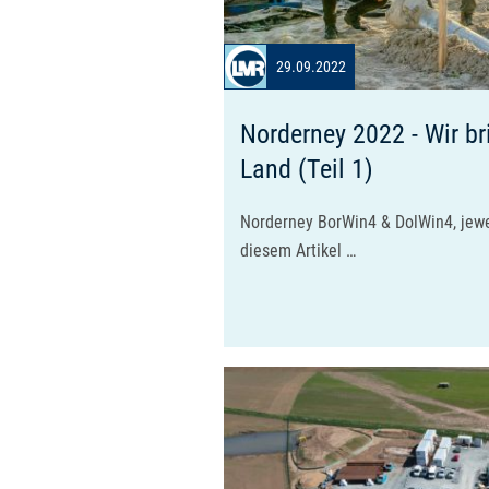
29.09.2022
Norderney 2022 - Wir b
Land (Teil 1)
Norderney BorWin4 & DolWin4, jew
diesem Artikel …